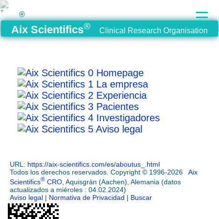
®
®
Aix Scientifics
Clinical Research Organisation
0 Homepage
1 La empresa
2 Experiencia
3 Pacientes
4 Investigadores
5 Aviso legal
URL:
https://aix-scientifics.com/es
/
aboutus_.html
Todos los derechos reservados. Copyright © 1996-2026
Aix
®
Scientifics
CRO
, Aquisgrán (Aachen), Alemania (datos
actualizados a miéroles : 04.02.2024)
Aviso legal
| Normativa de Privacidad
| Buscar