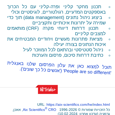
חקר קליני ופרה-קליני עם כל הכרוך
 המדעיים, רגולטוריים, לוגיסטיים וכולי
יהול נתונים
(data management)
תוך כדי
 יתרונות איכותיים ותקציביים
דו"חות דיווחי מקרה
(CRF)
מותאמים
ליניים
רונות מעשיים וּיִחודיים המבטיחים את
תונים בצורה יעילה
טיסטי ובהתאם לכל המוזכר לעיל
"חות סיכום, פרסום והערכות
א כאן את עלון הפרסום שלנו באנגלית
('אנשים כל כך שונים').
'People are s
+AllTrials
URL:
https://aix-scientifics.com/
®
© 1996-2026
CRO
Aix Scientifics
, אאכן,
10.02.2024)