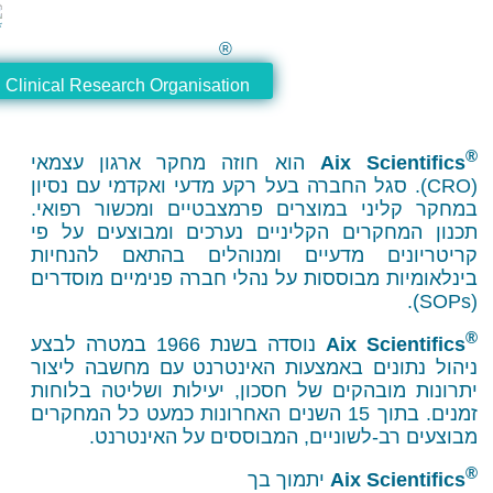
®
®
entifics
Clinical Research Organisation
Aix Sc
הוא חוזה מחקר ארגון עצמאי
ל החברה בעל רקע מדעי ואקדמי עם נסיון
י במוצרים פרמצבטיים ומכשור רפואי.
רים הקליניים נערכים ומבוצעים על פי
ם מדעיים ומנוהלים בהתאם להנחיות
 מבוססות על נהלי חברה פנימיים מוסדרים
Aix Sc
נוסדה בשנת 1966 במטרה לבצע
ים באמצעות האינטרנט עם מחשבה ליצור
בהקים של חסכון, יעילות ושליטה בלוחות
זמנים. בתוך 15 השנים האחרונות כמעט כל המחקרים
-לשוניים, המבוססים על האינטרנט.
Aix S
יתמוך בך