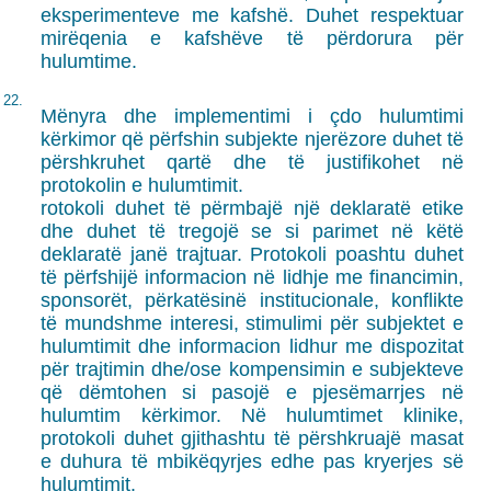
eksperimenteve me kafshë. Duhet respektuar
mirëqenia e kafshëve të përdorura për
hulumtime.
22.
Mënyra dhe implementimi i çdo hulumtimi
kërkimor që përfshin subjekte njerëzore duhet të
përshkruhet qartë dhe të justifikohet në
protokolin e hulumtimit.
rotokoli duhet të përmbajë një deklaratë etike
dhe duhet të tregojë se si parimet në këtë
deklaratë janë trajtuar. Protokoli poashtu duhet
të përfshijë informacion në lidhje me financimin,
sponsorët, përkatësinë institucionale, konflikte
të mundshme interesi, stimulimi për subjektet e
hulumtimit dhe informacion lidhur me dispozitat
për trajtimin dhe/ose kompensimin e subjekteve
që dëmtohen si pasojë e pjesëmarrjes në
hulumtim kërkimor. Në hulumtimet klinike,
protokoli duhet gjithashtu të përshkruajë masat
e duhura të mbikëqyrjes edhe pas kryerjes së
hulumtimit.