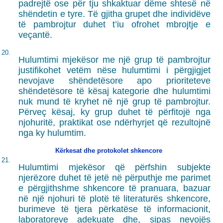
padrejtë ose për tju shkaktuar dëme shtesë në
shëndetin e tyre. Të gjitha grupet dhe individëve
të pambrojtur duhet t’iu ofrohet mbrojtje e
veçantë.
20.
Hulumtimi mjekësor me një grup të pambrojtur
justifikohet vetëm nëse hulumtimi i përgjigjet
nevojave shëndetësore apo prioriteteve
shëndetësore të kësaj kategorie dhe hulumtimi
nuk mund të kryhet në një grup të pambrojtur.
Përveç kësaj, ky grup duhet të përfitojë nga
njohuritë, praktikat ose ndërhyrjet që rezultojnë
nga ky hulumtim.
Kërkesat dhe protokolet shkencore
21.
Hulumtimi mjekësor që përfshin subjekte
njerëzore duhet të jetë në përputhje me parimet
e përgjithshme shkencore të pranuara, bazuar
në një njohuri të plotë të literaturës shkencore,
burimeve të tjera përkatëse të informacionit,
laboratoreve adekuate dhe, sipas nevojës