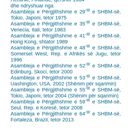
dhe ndryshuar nga
-të
Asambleja e Përgjithshme e 29
e SHBM-së,
Tokio, Japoni, tetor 1975
-të
Asambleja e Përgjithshme e 35
e SHBM-së,
Venecia, Itali, tetor 1983
-të
Asambleja e Përgjithshme e 41
e SHBM-së,
Hong Kong, shtator 1989
-të
Asambleja e Përgjithshme e 48
e SHBM-së,
Somerset West, Rep. e Afrikës së Jugu, tetor
1996
-të
Asambleja e Përgjithshme e 52
e SHBM-së,
Edinburg, Skoci, tetor 2000
-të
Asambleja e Përgjithshme e 53
e SHBM-së,
Uashington, USA, 2002 (Shënim për sqarimin)
-të
Asambleja e Përgjithshme e 55
e SHBM-së,
Tokio, Japoni, tetor 2004 (Shënim për sqarimin)
-të
Asambleja e Përgjithshme e 59
e SHBM-së,
Seul, Rep. e Koresë, tetor 2008
-të
Asambleja e Përgjithshme e 64
e SHBM-së,
Fortaleza, Brazil, tetor 2013