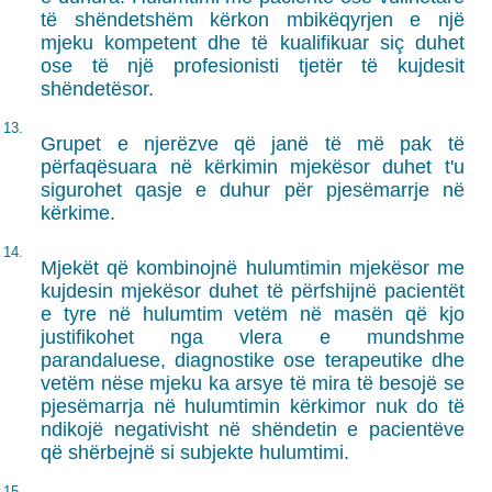
të shëndetshëm kërkon mbikëqyrjen e një
mjeku kompetent dhe të kualifikuar siç duhet
ose të një profesionisti tjetër të kujdesit
shëndetësor.
13.
Grupet e njerëzve që janë të më pak të
përfaqësuara në kërkimin mjekësor duhet t'u
sigurohet qasje e duhur për pjesëmarrje në
kërkime.
14.
Mjekët që kombinojnë hulumtimin mjekësor me
kujdesin mjekësor duhet të përfshijnë pacientët
e tyre në hulumtim vetëm në masën që kjo
justifikohet nga vlera e mundshme
parandaluese, diagnostike ose terapeutike dhe
vetëm nëse mjeku ka arsye të mira të besojë se
pjesëmarrja në hulumtimin kërkimor nuk do të
ndikojë negativisht në shëndetin e pacientëve
që shërbejnë si subjekte hulumtimi.
15.