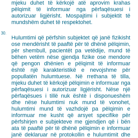
mjeku duhet të kërkojë atë aprovim krahas
pëlqimit të informuar nga përfaqësuesi i
autorizuar ligjërisht. Mospajtimi i subjektit të
mundshëm duhet të respektohet.
30.
Hulumtimi që përfshin subjektet që janë fizikisht
ose mendërisht të paaftë për të dhënë pëlqimin,
për shembull, pacientët pa vetëdije, mund të
bëhen vetëm nëse gjendja fizike ose mendore
që pengon dhënien e pëlqimit të informuar
është një karakteristikë e nevojshme për
popullatën hulumtuese. Në rrethana të tilla,
mjeku duhet të kërkojë pëlqimin e informuar nga
përfaqësuesi i autorizuar ligjërisht. Nëse një
përfaqësues i tillë nuk është i disponueshëm
dhe nëse hulumtimi nuk mund të vonohet,
hulumtimi mund të vazhdojë pa pëlqimin e
informuar me kusht që arsyet specifike për
përfshirjen e subjekteve me gjendjen që i bën
ata të paaftë për të dhënë pëlqimin e informuar
janë deklaruar në protokollin e hulumtimit dhe