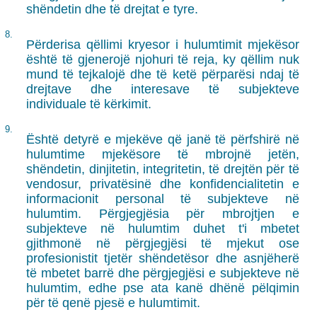
shëndetin dhe të drejtat e tyre.
8.
Përderisa qëllimi kryesor i hulumtimit mjekësor
është të gjenerojë njohuri të reja, ky qëllim nuk
mund të tejkalojë dhe të ketë përparësi ndaj të
drejtave dhe interesave të subjekteve
individuale të kërkimit.
9.
Është detyrë e mjekëve që janë të përfshirë në
hulumtime mjekësore të mbrojnë jetën,
shëndetin, dinjitetin, integritetin, të drejtën për të
vendosur, privatësinë dhe konfidencialitetin e
informacionit personal të subjekteve në
hulumtim. Përgjegjësia për mbrojtjen e
subjekteve në hulumtim duhet t'i mbetet
gjithmonë në përgjegjësi të mjekut ose
profesionistit tjetër shëndetësor dhe asnjëherë
të mbetet barrë dhe përgjegjësi e subjekteve në
hulumtim, edhe pse ata kanë dhënë pëlqimin
për të qenë pjesë e hulumtimit.