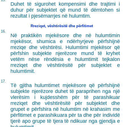
Duhet të sigurohet kompensimi dhe trajtimi i
duhur për subjektet që mund të dëmtohen si
rezultat i pjesëmarrjes në hulumtim.
Rreziqet, vështirësitë dhe përfitimet
16.
Në praktikën mjekësore dhe në hulumtimin
mjekësor, shumica e ndërhyrjeve përfshijnë
rreziqe dhe vështirësi. Hulumtimi mjekësor që
përfshin subjekte njerëzore mund të kryhet
vetëm nëse rëndësia e hulumtimit tejkalon
rreziqet dhe vështirësitë për subjektet e
hulumtimit.
17.
Të gjitha hulumtimet mjekësore që përfshijnë
subjekte njerëzore duhet të paraprihen nga një
vlerësim i kujdesshëm për të parashikuar
rreziqet dhe vështirësitë për subjektet dhe
grupet e përfshira në hulumtim në krahasim me
përfitimet e parashikuara për ta dhe për individë
tjerë apo grupe të tjera të ndikuar nga gjendja e