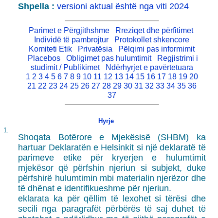
Shpella :
versioni aktual është nga viti 2024
Parimet e Përgjithshme
Rreziqet dhe përfitimet
Individë të pambrojtur
Protokollet shkencore
Komiteti Etik
Privatësia
Pëlqimi pas informimit
Placebos
Obligimet pas hulumtimit
Regjistrimi i
studimit / Publikimet
Ndërhyrjet e pavërtetuara
1
2
3
4
5
6
7
8
9
10
11
12
13
14
15
16
17
18
19
20
21
22
23
24
25
26
27
28
29
30
31
32
33
34
35
36
37
Hyrje
1.
Shoqata Botërore e Mjekësisë (SHBM) ka
hartuar Deklaratën e Helsinkit si një deklaratë të
parimeve etike për kryerjen e hulumtimit
mjekësor që përfshin njeriun si subjekt, duke
përfshirë hulumtimin mbi materialin njerëzor dhe
të dhënat e identifikueshme për njeriun.
eklarata ka për qëllim të lexohet si tërësi dhe
secili nga paragrafët përbërës të saj duhet të