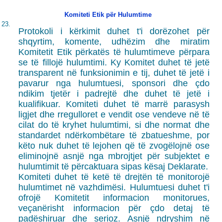
Komiteti Etik për Hulumtime
23.
Protokoli i kërkimit duhet t'i dorëzohet për
shqyrtim, komente, udhëzim dhe miratim
Komitetit Etik përkatës të hulumtimeve përpara
se të fillojë hulumtimi. Ky Komitet duhet të jetë
transparent në funksionimin e tij, duhet të jetë i
pavarur nga hulumtuesi, sponsori dhe çdo
ndikim tjetër i padrejtë dhe duhet të jetë i
kualifikuar. Komiteti duhet të marrë parasysh
ligjet dhe rregulloret e vendit ose vendeve në të
cilat do të kryhet hulumtimi, si dhe normat dhe
standardet ndërkombëtare të zbatueshme, por
këto nuk duhet të lejohen që të zvogëlojnë ose
eliminojnë asnjë nga mbrojtjet për subjektet e
hulumtimit të përcaktuara sipas kësaj Deklarate.
Komiteti duhet të ketë të drejtën të monitorojë
hulumtimet në vazhdimësi. Hulumtuesi duhet t'i
ofrojë Komitetit informacion monitorues,
veçanërisht informacion për çdo detaj të
padëshiruar dhe serioz. Asnjë ndryshim në