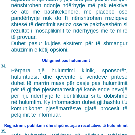
nënshtrohen ndonjë ndërhyrje më pak efektive
se ato më bashkëkohore, me placebo ose
pandërhyrje nuk do t'i nënshtrohen rreziqeve
shtesë të dëmtimit serioz ose të pakthyeshëm si
rezultat i mosaplikimit të ndërhyrjes më të mirë
të provuar.
Duhet pasur kujdes ekstrem për të shmangur
abuzimin e këtij opsioni.
Obligimet pas hulumtimit
34.
Përpara një hulumtimi klinik, sponsorët,
hulumtuesit dhe qeveritë e vendeve pritëse
duhet të marrin masa për qasje pas hulumtimit
për të gjithë pjesëmarrësit që kanë ende nevojë
për një ndërhyrje të identifikuar si të dobishme
në hulumtim. Ky informacion duhet gjithashtu t'u
komunikohet pjesëmarrësve gjatë procesit të
pëlqimit të informuar.
Regjistrimi, publikimi dhe shpërndarja e rezultateve të hulumtimit
35.