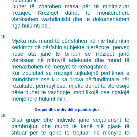
hulumtimit.
Duhet të zbatohen masa për të minimizuar
rreziqet. Rreziqet duhet të monitorohen,
vlerësohen vazhdimisht dhe të dokumentohen
nga hulumtuesi.
18.
Mjeku nuk mund të përfshihen në një hulumtim
kërkimor që përfshin subjekte njerëzore, përveç
nëse ata janë të bindur se rreziqet janë
vlerësuar në mënyrë adekuate dhe mund të
menaxhohen në mënyrë të kënaqshme.
Kur zbulohet se rreziqet tejkalojnë përfitimet e
mundshme ose kur ka prova përfundimtare për
rezultatet përmbyllëse, mjeku duhet të vlerësojë
nëse duhet të vazhdojë, modifikojë ose ndalojë
menjëherë hulumtimin.
Grupet dhe individët e pambrojtur
19.
Disa grupe dhe individë janë veçanërisht të
pambrojtur dhe mund të kenë një gjasë të
shtuar për të qenë të trajtuar në mënyrë të