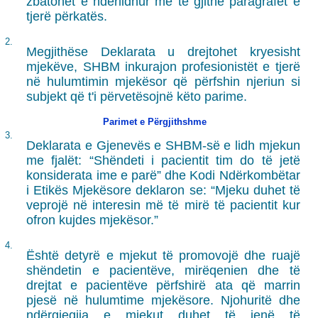
zbatohet e ndërlidhur me të gjithë paragrafët e
tjerë përkatës.
2.
Megjithëse Deklarata u drejtohet kryesisht
mjekëve, SHBM inkurajon profesionistët e tjerë
në hulumtimin mjekësor që përfshin njeriun si
subjekt që t'i përvetësojnë këto parime.
Parimet e Përgjithshme
3.
Deklarata e Gjenevës e SHBM-së e lidh mjekun
me fjalët: “Shëndeti i pacientit tim do të jetë
konsiderata ime e parë” dhe Kodi Ndërkombëtar
i Etikës Mjekësore deklaron se: “Mjeku duhet të
veprojë në interesin më të mirë të pacientit kur
ofron kujdes mjekësor.”
4.
Është detyrë e mjekut të promovojë dhe ruajë
shëndetin e pacientëve, mirëqenien dhe të
drejtat e pacientëve përfshirë ata që marrin
pjesë në hulumtime mjekësore. Njohuritë dhe
ndërgjegjia e mjekut duhet të jenë të