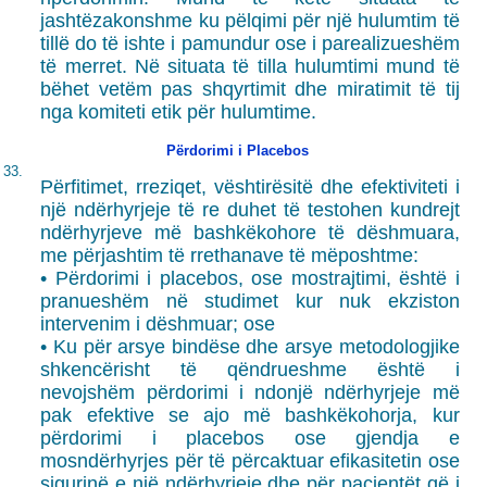
jashtëzakonshme ku pëlqimi për një hulumtim të
tillë do të ishte i pamundur ose i parealizueshëm
të merret. Në situata të tilla hulumtimi mund të
bëhet vetëm pas shqyrtimit dhe miratimit të tij
nga komiteti etik për hulumtime.
Përdorimi i Placebos
33.
Përfitimet, rreziqet, vështirësitë dhe efektiviteti i
një ndërhyrjeje të re duhet të testohen kundrejt
ndërhyrjeve më bashkëkohore të dëshmuara,
me përjashtim të rrethanave të mëposhtme:
• Përdorimi i placebos, ose mostrajtimi, është i
pranueshëm në studimet kur nuk ekziston
intervenim i dëshmuar; ose
• Ku për arsye bindëse dhe arsye metodologjike
shkencërisht të qëndrueshme është i
nevojshëm përdorimi i ndonjë ndërhyrjeje më
pak efektive se ajo më bashkëkohorja, kur
përdorimi i placebos ose gjendja e
mosndërhyrjes për të përcaktuar efikasitetin ose
sigurinë e një ndërhyrjeje dhe për pacientët që i