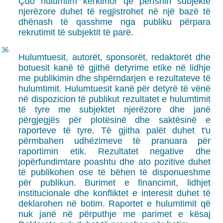
Çdo hulumtim kërkimor që përfshin subjekte
njerëzore duhet të regjistrohet në një bazë të
dhënash të qasshme nga publiku përpara
rekrutimit të subjektit të parë.
36.
Hulumtuesit, autorët, sponsorët, redaktorët dhe
botuesit kanë të gjithë detyrime etike në lidhje
me publikimin dhe shpërndarjen e rezultateve të
hulumtimit. Hulumtuesit kanë për detyrë të vënë
në dispozicion të publikut rezultatet e hulumtimit
të tyre me subjektet njerëzore dhe janë
përgjegjës për plotësinë dhe saktësinë e
raporteve të tyre. Të gjitha palët duhet t'u
përmbahen udhëzimeve të pranuara për
raportimin etik. Rezultatet negative dhe
jopërfundimtare poashtu dhe ato pozitive duhet
të publikohen ose të bëhen të disponueshme
për publikun. Burimet e financimit, lidhjet
institucionale dhe konfliktet e interesit duhet të
deklarohen në botim. Raportet e hulumtimit që
nuk janë në përputhje me parimet e kësaj