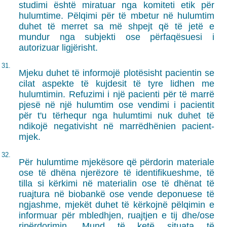
studimi është miratuar nga komiteti etik për
hulumtime. Pëlqimi për të mbetur në hulumtim
duhet të merret sa më shpejt që të jetë e
mundur nga subjekti ose përfaqësuesi i
autorizuar ligjërisht.
31.
Mjeku duhet të informojë plotësisht pacientin se
cilat aspekte të kujdesit të tyre lidhen me
hulumtimin. Refuzimi i një pacienti për të marrë
pjesë në një hulumtim ose vendimi i pacientit
për t'u tërhequr nga hulumtimi nuk duhet të
ndikojë negativisht në marrëdhënien pacient-
mjek.
32.
Për hulumtime mjekësore që përdorin materiale
ose të dhëna njerëzore të identifikueshme, të
tilla si kërkimi në materialin ose të dhënat të
ruajtura në biobankë ose vende deponuese të
ngjashme, mjekët duhet të kërkojnë pëlqimin e
informuar për mbledhjen, ruajtjen e tij dhe/ose
ripërdorimin. Mund të ketë situata të