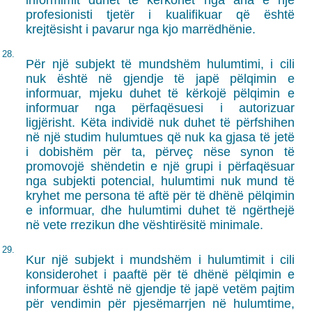
informimit duhet të kërkohet nga ana e një
profesionisti tjetër i kualifikuar që është
krejtësisht i pavarur nga kjo marrëdhënie.
28.
Për një subjekt të mundshëm hulumtimi, i cili
nuk është në gjendje të japë pëlqimin e
informuar, mjeku duhet të kërkojë pëlqimin e
informuar nga përfaqësuesi i autorizuar
ligjërisht. Këta individë nuk duhet të përfshihen
në një studim hulumtues që nuk ka gjasa të jetë
i dobishëm për ta, përveç nëse synon të
promovojë shëndetin e një grupi i përfaqësuar
nga subjekti potencial, hulumtimi nuk mund të
kryhet me persona të aftë për të dhënë pëlqimin
e informuar, dhe hulumtimi duhet të ngërthejë
në vete rrezikun dhe vështirësitë minimale.
29.
Kur një subjekt i mundshëm i hulumtimit i cili
konsiderohet i paaftë për të dhënë pëlqimin e
informuar është në gjendje të japë vetëm pajtim
për vendimin për pjesëmarrjen në hulumtime,