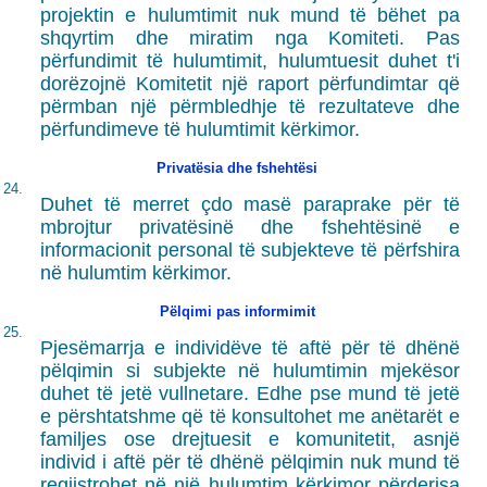
projektin e hulumtimit nuk mund të bëhet pa
shqyrtim dhe miratim nga Komiteti. Pas
përfundimit të hulumtimit, hulumtuesit duhet t'i
dorëzojnë Komitetit një raport përfundimtar që
përmban një përmbledhje të rezultateve dhe
përfundimeve të hulumtimit kërkimor.
Privatësia dhe fshehtësi
24.
Duhet të merret çdo masë paraprake për të
mbrojtur privatësinë dhe fshehtësinë e
informacionit personal të subjekteve të përfshira
në hulumtim kërkimor.
Pëlqimi pas informimit
25.
Pjesëmarrja e individëve të aftë për të dhënë
pëlqimin si subjekte në hulumtimin mjekësor
duhet të jetë vullnetare. Edhe pse mund të jetë
e përshtatshme që të konsultohet me anëtarët e
familjes ose drejtuesit e komunitetit, asnjë
individ i aftë për të dhënë pëlqimin nuk mund të
regjistrohet në një hulumtim kërkimor përderisa