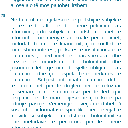
ai ose ajo të mos pajtohet lirshëm.
26.
Në hulumtimet mjekësore që përfshijnë subjekte
njerëzore të aftë për të dhënë pëlqimin pas
informimit, çdo subjekt i mundshëm duhet të
informohet në mënyrë adekuate për qëllimet,
metodat, burimet e financimit, çdo konflikt të
mundshëm interesi, përkatësitë institucionale të
hulumtuesit, përfitimet e parashikuara dhe
rreziqet e mundshme të hulumtimit dhe
jokomformitetin që mund të sjellë, obligimet pas
hulumtimit dhe çdo aspekt tjetër përkatës të
hulumtimit. Subjekti potencial i hulumtimit duhet
të informohet për të drejtën për të refuzuar
pjesëmarrjen në studim ose për të tërhequr
pëlqimin për të marrë pjesë në çdo kohë pa
ndonjë pasojë. Vëmendje e veçantë duhet t'i
kushtohet informatave specifike për nevojat e
individit si subjekt i mundshëm i hulumtimit si
dhe metodave të përdorura për të dhënë
informacionin.