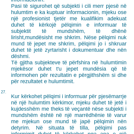
Pasi të sigurohet që subjekti i cili merr pjesë në
hulumtim e ka kuptuar informacionin, mjeku ose
një profesionist tjetër me kualifikim adekuat
duhet të kërkojë pëlqimin e informuar të
subjektit të mundshëm, të dhënë
lirisht,mundësisht me shkrim. Nëse pëlqimi nuk
mund të jepet me shkrim, pëlqimi jo i shkruar
duhet të jetë zyrtarisht i dokumentuar dhe nën
dëshmi.
Të gjitha subjekteve të përfshira në hulumtimin
mjekësor duhet t'u jepet mundësia që të
informohen për rezultatin e përgjithshëm si dhe
për rezultatet e hulumtimit.
27.
Kur kërkohet pëlqimi i informuar për pjesëmarrje
në një hulumtim kërkimor, mjeku duhet të jetë i
kujdesshëm me theks të veçantë nëse subjekti i
mundshëm është në një marrëdhënie të varur
me mjekun ose mund të japë pëlqimin nën
detyrim. Në situata të tilla, pëlqimi pas