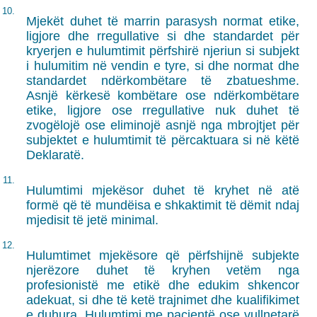
10.
Mjekët duhet të marrin parasysh normat etike,
ligjore dhe rregullative si dhe standardet për
kryerjen e hulumtimit përfshirë njeriun si subjekt
i hulumitim në vendin e tyre, si dhe normat dhe
standardet ndërkombëtare të zbatueshme.
Asnjë kërkesë kombëtare ose ndërkombëtare
etike, ligjore ose rregullative nuk duhet të
zvogëlojë ose eliminojë asnjë nga mbrojtjet për
subjektet e hulumtimit të përcaktuara si në këtë
Deklaratë.
11.
Hulumtimi mjekësor duhet të kryhet në atë
formë që të mundëisa e shkaktimit të dëmit ndaj
mjedisit të jetë minimal.
12.
Hulumtimet mjekësore që përfshijnë subjekte
njerëzore duhet të kryhen vetëm nga
profesionistë me etikë dhe edukim shkencor
adekuat, si dhe të ketë trajnimet dhe kualifikimet
e duhura. Hulumtimi me pacientë ose vullnetarë