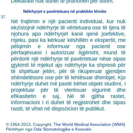
Deklarate nuk duhet të pranohen për botim.
Ndërhyrjet e pavërtetuara në praktikën klinike
37.
Në trajtimin e një pacienti individual, kur nuk
ekzistojnë ndërhyrje të vërtetuara ose të tjera të
njohura apo ndërhyrjet kanë qenë joefektive,
mjeku, pasi ka kërkuar këshillën e ekspertit, me
pëlqimin e informuar nga pacienti ose
përfaqësuesi i autorizuar ligjërisht, mund të
përdorë një ndërhyrje të pavërtetuar nëse sipas
gjykimit të mjekut ajo ndërhyrje ka shpresë për
të shpëtuar jetën, për të rikuperuar gjendjen
shëndetësore ose për të lehtësuar dhimbjet. Kjo
ndërhyrje duhet më pastë bëhet objekt studimi, i
projektuar për të vlerësuar sigurinë dhe
efikasitetin e saj. Në të gjitha rastet,
informacioni i ri duhet të regjistrohet dhe sipas
rastit, të vihet në dispozicion të publikut.
© 1964-2013, Copyright,
The World Medical Association (WMA)
Përkthyer nga
Oda Stomatologjike e Kosovës