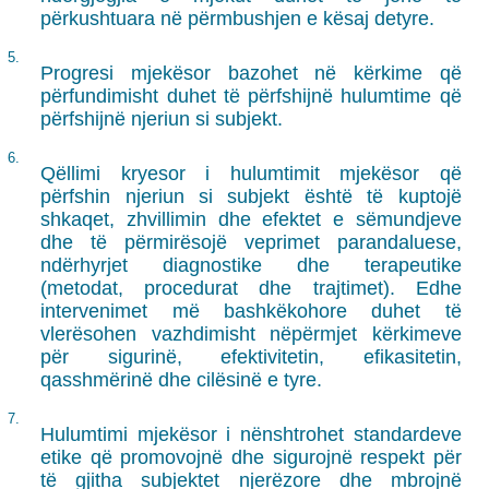
përkushtuara në përmbushjen e kësaj detyre.
5.
Progresi mjekësor bazohet në kërkime që
përfundimisht duhet të përfshijnë hulumtime që
përfshijnë njeriun si subjekt.
6.
Qëllimi kryesor i hulumtimit mjekësor që
përfshin njeriun si subjekt është të kuptojë
shkaqet, zhvillimin dhe efektet e sëmundjeve
dhe të përmirësojë veprimet parandaluese,
ndërhyrjet diagnostike dhe terapeutike
(metodat, procedurat dhe trajtimet). Edhe
intervenimet më bashkëkohore duhet të
vlerësohen vazhdimisht nëpërmjet kërkimeve
për sigurinë, efektivitetin, efikasitetin,
qasshmërinë dhe cilësinë e tyre.
7.
Hulumtimi mjekësor i nënshtrohet standardeve
etike që promovojnë dhe sigurojnë respekt për
të gjitha subjektet njerëzore dhe mbrojnë