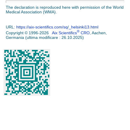
The declaration is reproduced here with permission of the World
Medical Association (WMA).
URL:
https://aix-scientifics.com/sq
/
_helsinki13.html
®
Copyright © 1996-2026
Aix Scientifics
CRO
, Aachen,
Germania (ultima modificare : 26.10.2025)