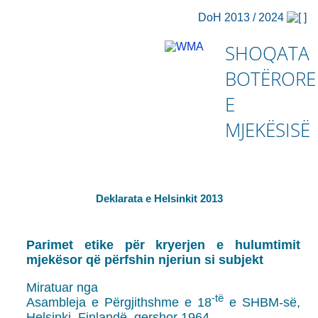
DoH 2013 / 2024
SHOQATA
BOTËRORE
E
MJEKËSISË
Deklarata e Helsinkit 2013
Parimet etike për kryerjen e hulumtimit
mjekësor që përfshin njeriun si subjekt
Miratuar nga
-të
Asambleja e Përgjithshme e 18
e SHBM-së,
Helsinki, Finlandë, qershor 1964