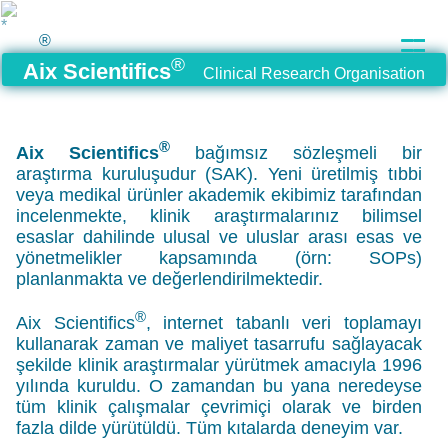
®
®
Aix Scientifics
Clinical Research Organisation
®
Aix Scientifics
bağımsız sözleşmeli bir
araştırma kuruluşudur
(SAK)
. Yeni üretilmiş tıbbi
veya medikal ürünler akademik ekibimiz tarafından
incelenmekte, klinik araştırmalarınız bilimsel
esaslar dahilinde ulusal ve uluslar arası esas ve
yönetmelikler kapsamında
(örn: SOPs)
planlanmakta ve değerlendirilmektedir.
®
Aix Scientifics
, internet tabanlı veri toplamayı
kullanarak zaman ve maliyet tasarrufu sağlayacak
şekilde klinik araştırmalar yürütmek amacıyla 1996
yılında kuruldu. O zamandan bu yana neredeyse
tüm klinik çalışmalar çevrimiçi olarak ve birden
fazla dilde yürütüldü. Tüm kıtalarda deneyim var.