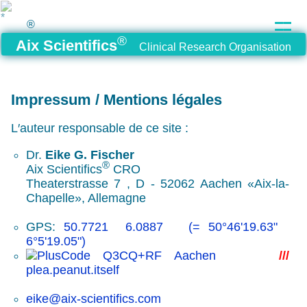
®
®
Aix Scientifics
Clinical Research Organisation
Impressum / Mentions légales
L′auteur responsable de ce site :
Dr.
Eike G. Fischer
®
Aix Scientifics
CRO
Theaterstrasse 7 , D - 52062 Aachen «Aix-la-
Chapelle», Allemagne
GPS:
50.7721 6.0887 (= 50°46'19.63"
6°5'19.05")
Q3CQ+RF Aachen
///
plea.peanut.itself
eike@aix-scientifics.com