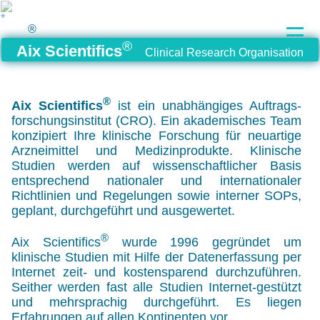
®
®
Aix Scientifics
Clinical Research Organisation
®
Aix Scientifics
ist ein
unabhängiges
Auftrags­
forschungs­institut
(CRO)
. Ein akademisches Team
konzipiert Ihre klinische Forschung für neuartige
Arzneimittel und Medizinprodukte. Klinische
Studien werden auf wissenschaftlicher Basis
entsprechend nationaler und internationaler
Richtlinien und Regelungen sowie interner
SOPs,
geplant, durchgeführt und ausgewertet.
®
Aix Scientifics
wurde 1996 gegründet um
klinische Studien mit Hilfe der Datenerfassung per
Internet zeit- und kostensparend durchzuführen.
Seither werden fast alle Studien Internet-gestützt
und mehrsprachig durchgeführt. Es liegen
Erfahrungen auf allen Kontinenten vor.