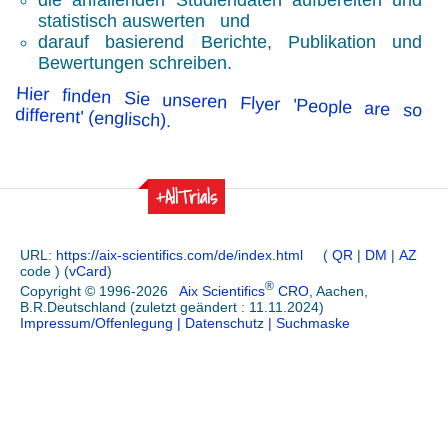
die anfallenden Studiendaten aufbereiten und
statistisch auswerten und
darauf basierend Berichte, Publikation und
Bewertungen schreiben.
Hier finden Sie unseren Flyer 'People are so
different' (englisch).
+AllTrials
URL:
https://aix-scientifics.com/de
/
index.html
(
QR
|
DM
|
AZ
code ) (
vCard
)
®
Copyright © 1996-2026
Aix Scientifics
CRO
, Aachen,
B.R.Deutschland (zuletzt geändert : 11.11.2024)
Impressum/Offenlegung
| Datenschutz
| Suchmaske