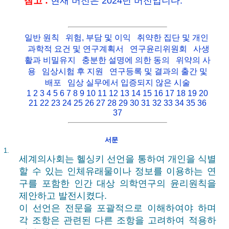
참고 :
현재 버전은 2024년 버전입니다.
일반 원칙
위험, 부담 및 이익
취약한 집단 및 개인
과학적 요건 및 연구계획서
연구윤리위원회
사생
활과 비밀유지
충분한 설명에 의한 동의
위약의 사
용
임상시험 후 지원
연구등록 및 결과의 출간 및
배포
임상 실무에서 입증되지 않은 시술
1
2
3
4
5
6
7
8
9
10
11
12
13
14
15
16
17
18
19
20
21
22
23
24
25
26
27
28
29
30
31
32
33
34
35
36
37
서문
1.
세계의사회는 헬싱키 선언을 통하여 개인을 식별
할 수 있는 인체유래물이나 정보를 이용하는 연
구를 포함한 인간 대상 의학연구의 윤리원칙을
제안하고 발전시켰다.
이 선언은 전문을 포괄적으로 이해하여야 하며
각 조항은 관련된 다른 조항을 고려하여 적용하