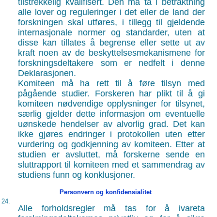
tilstrekkelig kvalifisert. Den må ta i betraktning
alle lover og reguleringer i det eller de land der
forskningen skal utføres, i tillegg til gjeldende
internasjonale normer og standarder, uten at
disse kan tillates å begrense eller sette ut av
kraft noen av de beskyttelsesmekanismene for
forskningsdeltakere som er nedfelt i denne
Deklarasjonen.
Komiteen må ha rett til å føre tilsyn med
pågående studier. Forskeren har plikt til å gi
komiteen nødvendige opplysninger for tilsynet,
særlig gjelder dette informasjon om eventuelle
uønskede hendelser av alvorlig grad. Det kan
ikke gjøres endringer i protokollen uten etter
vurdering og godkjenning av komiteen. Etter at
studien er avsluttet, må forskerne sende en
sluttrapport til komiteen med et sammendrag av
studiens funn og konklusjoner.
Personvern og konfidensialitet
24.
Alle forholdsregler må tas for å ivareta