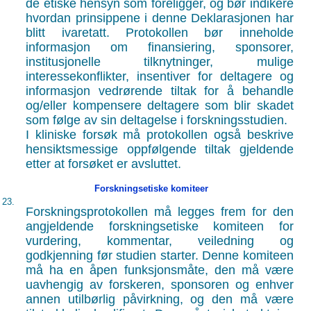
de etiske hensyn som foreligger, og bør indikere
hvordan prinsippene i denne Deklarasjonen har
blitt ivaretatt. Protokollen bør inneholde
informasjon om finansiering, sponsorer,
institusjonelle tilknytninger, mulige
interessekonflikter, insentiver for deltagere og
informasjon vedrørende tiltak for å behandle
og/eller kompensere deltagere som blir skadet
som følge av sin deltagelse i forskningsstudien.
I kliniske forsøk må protokollen også beskrive
hensiktsmessige oppfølgende tiltak gjeldende
etter at forsøket er avsluttet.
Forskningsetiske komiteer
23.
Forskningsprotokollen må legges frem for den
angjeldende forskningsetiske komiteen for
vurdering, kommentar, veiledning og
godkjenning før studien starter. Denne komiteen
må ha en åpen funksjonsmåte, den må være
uavhengig av forskeren, sponsoren og enhver
annen utilbørlig påvirkning, og den må være