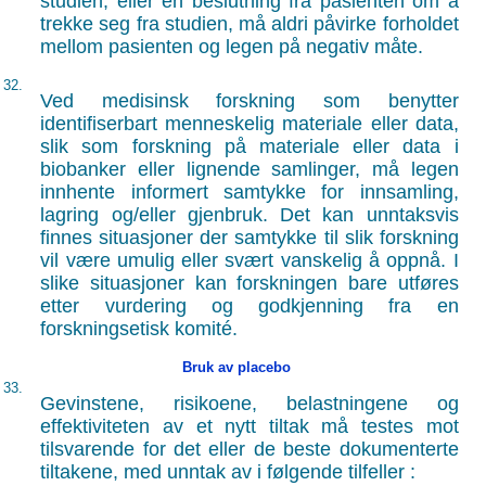
studien, eller en beslutning fra pasienten om å
trekke seg fra studien, må aldri påvirke forholdet
mellom pasienten og legen på negativ måte.
32.
Ved medisinsk forskning som benytter
identifiserbart menneskelig materiale eller data,
slik som forskning på materiale eller data i
biobanker eller lignende samlinger, må legen
innhente informert samtykke for innsamling,
lagring og/eller gjenbruk. Det kan unntaksvis
finnes situasjoner der samtykke til slik forskning
vil være umulig eller svært vanskelig å oppnå. I
slike situasjoner kan forskningen bare utføres
etter vurdering og godkjenning fra en
forskningsetisk komité.
Bruk av placebo
33.
Gevinstene, risikoene, belastningene og
effektiviteten av et nytt tiltak må testes mot
tilsvarende for det eller de beste dokumenterte
tiltakene, med unntak av i følgende tilfeller :