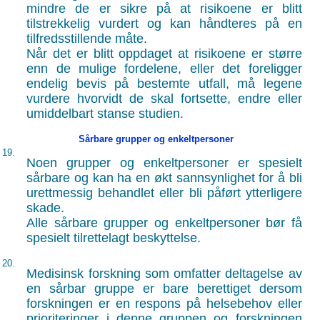
mindre de er sikre på at risikoene er blitt
tilstrekkelig vurdert og kan håndteres på en
tilfredsstillende måte.
Når det er blitt oppdaget at risikoene er større
enn de mulige fordelene, eller det foreligger
endelig bevis på bestemte utfall, må legene
vurdere hvorvidt de skal fortsette, endre eller
umiddelbart stanse studien.
Sårbare grupper og enkeltpersoner
19.
Noen grupper og enkeltpersoner er spesielt
sårbare og kan ha en økt sannsynlighet for å bli
urettmessig behandlet eller bli påført ytterligere
skade.
Alle sårbare grupper og enkeltpersoner bør få
spesielt tilrettelagt beskyttelse.
20.
Medisinsk forskning som omfatter deltagelse av
en sårbar gruppe er bare berettiget dersom
forskningen er en respons på helsebehov eller
prioriteringer i denne gruppen og forskningen