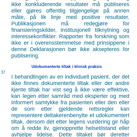
ikke konkluderende resultater må publiseres
eller gjøres offentlig tilgjengelige på annen
måte, på lik linje med positive resultater.
Publikasjonen må redegjøre for
finansieringskilder, institusjonell tilknytning og
interessekonflikter. Rapporter fra forskning som
ikke er i overensstemmelse med prinsippene i
denne Deklarasjonen bør ikke aksepteres for
publisering.
Udokumenterte tiltak i klinisk praksis
37.
I behandlingen av en individuell pasient, der det
ikke finnes dokumenterte tiltak eller der andre
kjente tiltak har vist seg å ikke være effektive,
kan legen etter samråd med eksperter og med
informert samtykke fra pasienten eller den eller
de som etter gjeldende rettsregler kan
representere deltakerenbenytte et udokumentert
tiltak, dersom det etter legens vurdering gir håp
om å redde liv, gjenopprette helsetilstand eller
avhjelpe lidelse. Dette tiltaket bør deretter