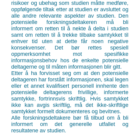
risikoer og ubehag som studien måtte medføre,
oppfølgende tiltak etter at studien er avsluttet og
alle andre relevante aspekter av studien. Den
potensielle forskningsdeltakeren må bli
informert om retten til å nekte å delta i studien
samt om retten til å trekke tilbake samtykket til
enhver tid uten at dette får noen negative
konsekvenser. Det bør rettes spesiell
oppmerksomhet mot spesifikke
informasjonsbehov hos de enkelte potensielle
deltagerne og til måten informasjonen blir gitt.
Etter å ha forvisset seg om at den potensielle
deltageren har forstått informasjonen, skal legen
eller et annet kvalifisert personell innhente den
potensielle deltagerens frivillige, informerte
samtykke, fortrinnsvis skriftlig. Hvis samtykket
ikke kan avgis skriftlig, må det ikke-skriftlige
samtykket formelt dokumenteres og bevitnes.
Alle forskningsdeltakere bør få tilbud om å bli
informert om det generelle utfallet og
resultatene av studien.