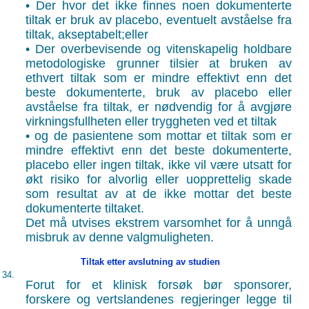
• Der hvor det ikke finnes noen dokumenterte
tiltak er bruk av placebo, eventuelt avståelse fra
tiltak, akseptabelt;eller
• Der overbevisende og vitenskapelig holdbare
metodologiske grunner tilsier at bruken av
ethvert tiltak som er mindre effektivt enn det
beste dokumenterte, bruk av placebo eller
avståelse fra tiltak, er nødvendig for å avgjøre
virkningsfullheten eller tryggheten ved et tiltak
• og de pasientene som mottar et tiltak som er
mindre effektivt enn det beste dokumenterte,
placebo eller ingen tiltak, ikke vil være utsatt for
økt risiko for alvorlig eller uopprettelig skade
som resultat av at de ikke mottar det beste
dokumenterte tiltaket.
Det må utvises ekstrem varsomhet for å unngå
misbruk av denne valgmuligheten.
Tiltak etter avslutning av studien
34.
Forut for et klinisk forsøk bør sponsorer,
forskere og vertslandenes regjeringer legge til