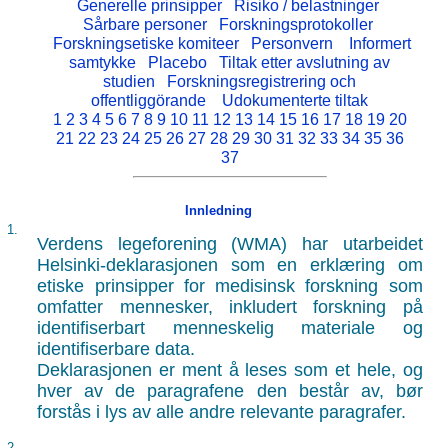
Generelle prinsipper
Risiko / belastninger
Sårbare personer
Forskningsprotokoller
Forskningsetiske komiteer
Personvern
Informert
samtykke
Placebo
Tiltak etter avslutning av
studien
Forskningsregistrering och
offentliggörande
Udokumenterte tiltak
1
2
3
4
5
6
7
8
9
10
11
12
13
14
15
16
17
18
19
20
21
22
23
24
25
26
27
28
29
30
31
32
33
34
35
36
37
Innledning
1.
Verdens legeforening (WMA) har utarbeidet
Helsinki-deklarasjonen som en erklæring om
etiske prinsipper for medisinsk forskning som
omfatter mennesker, inkludert forskning på
identifiserbart menneskelig materiale og
identifiserbare data.
Deklarasjonen er ment å leses som et hele, og
hver av de paragrafene den består av, bør
forstås i lys av alle andre relevante paragrafer.
2.