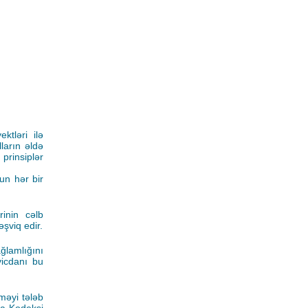
tləri ilə
lların əldə
 prinsiplər
un hər bir
inin cəlb
əşviq edir.
ğlamlığını
vicdanı bu
məyi tələb