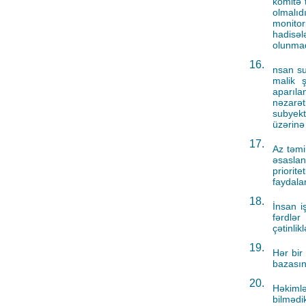
komitə 
olmalıd
monito
hadisə
olunmad
16.
nsan sub
malik ş
aparıla
nəzarət
subyekt
üzərinə
17.
Az təmi
əsaslan
priorit
faydala
18.
İnsan i
fərdlər
çətinlik
19.
Hər bir
bazasın
20.
Həkimlə
bilmədi