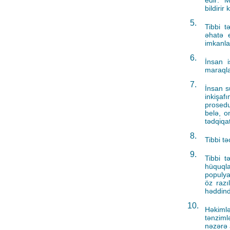
edir: “
bildirir
5.
Tibbi t
əhatə e
imkanla
6.
İnsan i
maraqla
7.
İnsan s
inkişaf
prosedu
belə, on
tədqiqat
8.
Tibbi tə
9.
Tibbi t
hüquql
populya
öz razı
həddind
10.
Həkimlə
tənziml
nəzərə a