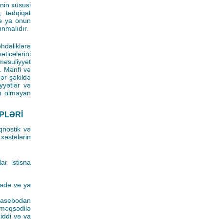
inin xüsusi
, tədqiqat
və ya onun
ınmalıdır.
öhdəliklərə
əticələrini
məsuliyyət
r. Mənfi və
ər şəkildə
yyətlər və
un olmayan
İPLƏRİ
aqnostik və
xəstələrin
lar istisna
fadə və ya
plasebodan
 məqsədilə
iddi və ya