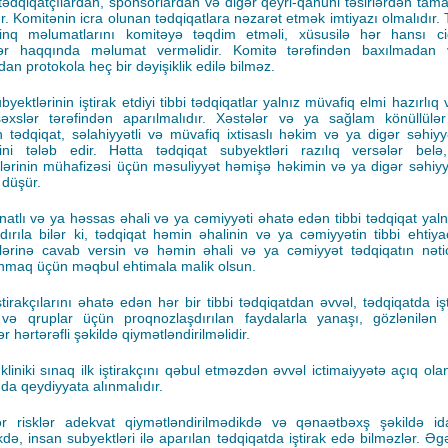
tədqiqatçılardan, sponsorlardan və digər qeyri-qanuni təsirlərdən tam
ır. Komitənin icra olunan tədqiqatlara nəzarət etmək imtiyazı olmalıdır.
rinq məlumatlarını komitəyə təqdim etməli, xüsusilə hər hansı ci
lər haqqında məlumat verməlidir. Komitə tərəfindən baxılmadan 
an protokola heç bir dəyişiklik edilə bilməz.
yektlərinin iştirak etdiyi tibbi tədqiqatlar yalnız müvafiq elmi hazırlıq 
əxslər tərəfindən aparılmalıdır. Xəstələr və ya sağlam könüllülə
n tədqiqat, səlahiyyətli və müvafiq ixtisaslı həkim və ya digər səhiyyə
ini tələb edir. Hətta tədqiqat subyektləri razılıq versələr belə
lərinin mühafizəsi üçün məsuliyyət həmişə həkimin və ya digər səhiyyə
 düşür.
natlı və ya həssas əhali və ya cəmiyyəti əhatə edən tibbi tədqiqat yaln
dırıla bilər ki, tədqiqat həmin əhalinin və ya cəmiyyətin tibbi ehtiya
etlərinə cavab versin və həmin əhali və ya cəmiyyət tədqiqatın nəti
nmaq üçün məqbul ehtimala malik olsun.
ştirakçılarını əhatə edən hər bir tibbi tədqiqatdan əvvəl, tədqiqatda i
 və qruplar üçün proqnozlaşdırılan faydalarla yanaşı, gözlənilən 
lər hərtərəfli şəkildə qiymətləndirilməlidir.
 kliniki sınaq ilk iştirakçını qəbul etməzdən əvvəl ictimaiyyətə açıq o
da qeydiyyata alınmalıdır.
r risklər adekvat qiymətləndirilmədikdə və qənaətbəxş şəkildə id
kdə, insan subyektləri ilə aparılan tədqiqatda iştirak edə bilməzlər. Əgə