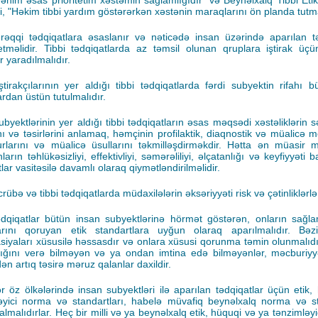
Mənim əsas prioritetim xəstəmin sağlamlığıdır” və Beynəlxalq Tibbi Eti
 ki, "Həkim tibbi yardım göstərərkən xəstənin maraqlarını ön planda tutma
ərəqqi tədqiqatlara əsaslanır və nəticədə insan üzərində aparılan tə
tməlidir. Tibbi tədqiqatlarda az təmsil olunan qruplara iştirak üç
r yaradılmalıdır.
ştirakçılarının yer aldığı tibbi tədqiqatlarda fərdi subyektin rifahı b
rdan üstün tutulmalıdır.
ubyektlərinin yer aldığı tibbi tədqiqatların əsas məqsədi xəstəliklərin s
ını və təsirlərini anlamaq, həmçinin profilaktik, diaqnostik və müalicə m
rlarını və müalicə üsullarını təkmilləşdirməkdir. Hətta ən müasir m
ların təhlükəsizliyi, effektivliyi, səmərəliliyi, əlçatanlığı və keyfiyyəti
lar vasitəsilə davamlı olaraq qiymətləndirilməlidir.
crübə və tibbi tədqiqatlarda müdaxilələrin əksəriyyəti risk və çətinliklərlə 
ədqiqatlar bütün insan subyektlərinə hörmət göstərən, onların sağla
arını qoruyan etik standartlara uyğun olaraq aparılmalıdır. Bəzi
siyaları xüsusilə həssasdır və onlara xüsusi qorunma təmin olunmalıdı
lığını verə bilməyən və ya ondan imtina edə bilməyənlər, məcburiy
ən artıq təsirə məruz qalanlar daxildir.
r öz ölkələrində insan subyektləri ilə aparılan tədqiqatlar üçün etik,
əyici norma və standartları, habelə müvafiq beynəlxalq norma və st
lmalıdırlar. Heç bir milli və ya beynəlxalq etik, hüquqi və ya tənzimləyic