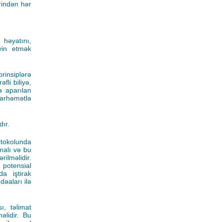
rindən hər
 həyatını,
əyin etmək
prinsiplərə
li biliyə,
ə aparılan
ərhəmətlə
dır.
rotokolunda
malı və bu
lməlidir.
 potensial
da iştirak
əaları ilə
, təlimat
əlidir. Bu