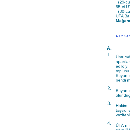
(29-cu 
55-ci Ü
(30-cu 
ÜTA Baş
Mağara
A
1
2
3
4
A.
1.
Ümumdü
aparıla
edildiy
toplusu 
Bəyanna
bəndi m
2.
Bəyann
olunduğu
3.
Həkim x
təşviq 
vəzifəni
4.
ÜTA-nın