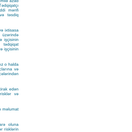
amilə azad
 Tədqiqatçı
ddi mənfi
və təsdiq
və ixtisasa
r üzərində
 işçisinin
, tədqiqat
 işçisinin
ız o halda
clarına və
cələrindən
ştirak edən
risklər və
lan məlumat
arə oluna
r risklərin