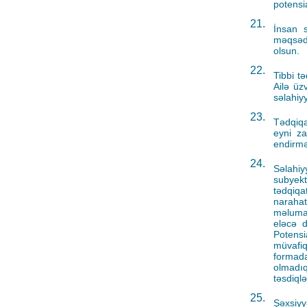
potensia
21.
İnsan s
məqsədi
olsun.
22.
Tibbi tə
Ailə üz
səlahiyy
23.
Tədqiqa
eyni za
endirmə
24.
Səlahiy
subyekt
tədqiqa
naraha
məlumat
eləcə d
Potens
müvafiq
formada
olmadıq
təsdiqlə
25.
Şəxsiyy