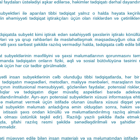
l faydaları üstələdiyi aşkar edilərsə, həkimlər tədqiqatı dərhal dayandır
ubyektləri ilə aparılan tibbi tədqiqat yalnız o halda həyata keçirilə
n əhəmiyyəti tədqiqat iştirakçıları üçün olan risklərdən və çətinliklə
dqiqatda subyekt kimi iştirak edən səlahiyyətli şəxslərin iştirakı könüllü
vləri və ya qrup rəhbərləri ilə məsləhətləşmək məqsədəuyğun olsa d
ətli şəxs sərbəst şəkildə razılıq vermədiyi halda, tədqiqata cəlb edilə b
t subyektlərinin məxfiliyini və şəxsi məlumatlarının qorunmasını tə
manda tədqiqatın onların fiziki, əqli və sosial bütövlüyünə təsirin
k üçün hər cür tədbir görülməlidir.
yətli insan subyektlərinin cəlb olunduğu tibbi tədqiqatlarda, hər bir
 tədqiqatın məqsədləri, metodları, maliyyə mənbələri, maraqların t
tçının institusional mənsubiyyəti, gözlənilən faydalar, potensial riskl
tlıqlar və tədqiqatın digər müvafiq aspektləri barədə adekva
landırılmalıdır. Ayrı-ayrı potensial subyektlərin xüsusi informasiya eht
ə məlumat vermək üçün istifadə olunan üsullara xüsusi diqqət yetir
ial subyektin məlumatı anladığına əmin olduqdan sonra, həkim və
 ixtisaslı şəxs ondan könüllü və məlumatlandırılmış razılıq almalıd
 olması üstünlük təşkil edir). Razılığı yazılı şəkildə ifadə etm
da, şifahi razılıq rəsmi şəkildə sənədləşdirilməli və şahidlər t
nməlidir.
əti müəyyən edilə bilən insan materialı və ya məlumatından istifadə 