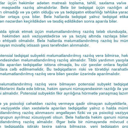
tlar üçün həkimlər adətən matrealı toplama, təhlil, saxlama və/və
ə məqsədilə razılıq almalıdırlar. Belə bir tədqiqat üçün razılığın a
olmadığı və ya çətin olduğu və ya tədqiqatın etibarlılığı təhlükə yarad
tlər ortaya çıxa bilər. Belə hallarda tədqiqat yalnız tədqiqat etik
dən nəzərdən keçirildikdən və təsdiq edildikdən sonra aparıla bilər.
tda iştirak etmək üçün məlumatlandırılmış razılıq tələb olunduqda,
 həkimdən asılı vəziyyətdədirsə və ya təzyiq altında razılaşa bilə
ə ehtiyatlı olmalıdır. Belə hallarda məlumatlandırılmış razılıq bu mü
mayan müvafiq ixtisaslı şəxs tərəfindən alınmalıdır.
tensial tədqiqat subyekti məlumatlandırılmış razılıq verə bilmirsə, hə
dəsindən məlumatlandırılmış razılıq almalıdır. Tibbi yardımın yaxşıla
lə aparılan tədqiqatlar istisna olmaqla, bu cür şəxslər onlara fayda
tlara cəlb edilməməlidir, Bu tədqiqatların riski və törətdiyi narahatl
məlumatlandırılmış razılıq verə bilən şəxslər üzərində aparılmalıdır.
lumatlandırılmış razılıq verə bilməyən potensial subyekt tədqiqat
fikirlərini ifadə edə bilirsə, həkim qanuni nümayəndəsinin razılığı ilə y
i almalıdır. Potensial subyektin fikir ayrılığına hörmətlə yanaşmaq lazım
və ya psixoloji cəhətdən razılıq verməyə qadir olmayan subyektlərlə
vəziyyətdə olan xəstələrlə aparılan tədqiqatlar yalnız o halda müm
landırılmış razılıq alınmasını əngəlləyən fiziki və ya psixoloji vəziyy
qrupun ayrılmaz xüsusiyyəti olsun. Belə hallarda həkim qanuni nü
tlandırılmış razılıq almalıdır. Əgər belə bir nümayəndə mövcud d
n tədqiqatda iştirakı təxirə salına bilməzsə, yəni tədqiqatın pr