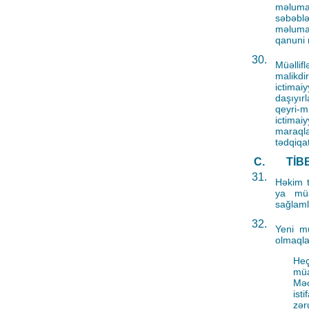
məlumat
səbəblə
məlumat
qanuni 
30.
Müəllif
malikdi
ictimai
daşıyır
qeyri-m
ictimai
maraqla
tədqiqa
C.
TİB
31.
Həkim t
ya müal
sağlaml
32.
Yeni müd
olmaqla
Heç
müa
Məc
ist
zər