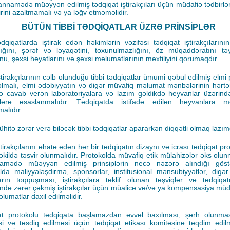
nnamədə müəyyən edilmiş tədqiqat iştirakçıları üçün müdafiə tədbirlə
irini azaltmamalı və ya ləğv etməməlidir.
BÜTÜN TİBBİ TƏDQİQATLAR ÜZRƏ PRİNSİPLƏR
ədqiqatlarda iştirak edən həkimlərin vəzifəsi tədqiqat iştirakçılarının
ığını, şərəf və ləyaqətini, toxunulmazlığını, öz müqaddəratını t
u, şəxsi həyatlarını və şəxsi məlumatlarının məxfiliyini qorumaqdır.
ştirakçılarının cəlb olunduğu tibbi tədqiqatlar ümumi qəbul edilmiş elmi 
lmalı, elmi ədəbiyyatın və digər müvafiq məlumat mənbələrinin hərtərəf
rə cavab verən laboratoriyalara və lazım gəldikdə heyvanlar üzərind
ələrə əsaslanmalıdır. Tədqiqatda istifadə edilən heyvanlara m
malıdır.
ühitə zərər verə biləcək tibbi tədqiqatlar apararkən diqqətli olmaq lazım
ştirakçılarını əhatə edən hər bir tədqiqatın dizaynı və icrası tədqiqat p
əkildə təsvir olunmalıdır. Protokolda müvafiq etik mülahizələr əks olun
amədə müəyyən edilmiş prinsiplərin necə nəzərə alındığı göstəri
lda maliyyələşdirmə, sponsorlar, institusional mənsubiyyətlər, digər
rın toqquşması, iştirakçılara təklif olunan təşviqlər və tədqiqat
ində zərər çəkmiş iştirakçılar üçün müalicə və/və ya kompensasiya müdd
lumatlar daxil edilməlidir.
t protokolu tədqiqata başlamazdan əvvəl baxılması, şərh olunması
si və təsdiq edilməsi üçün tədqiqat etikası komitəsinə təqdim edilm