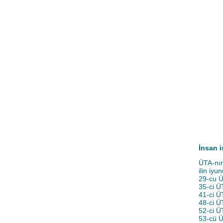
İnsan i
ÜTA-nın
ilin iy
29-cu Ü
35-ci Ü
41-ci Ü
48-ci Ü
52-ci Ü
53-cü Ü