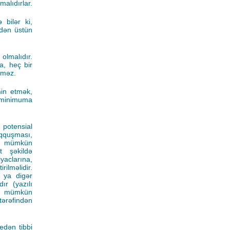
malıdırlar.
 bilər ki,
rdən üstün
 olmalıdır.
a, heç bir
ilməz.
min etmək,
i minimuma
 potensial
oqquşması,
ər, mümkün
t şəkildə
iyaclarına,
ilməlidir.
 ya digər
ır (yazılı
ək mümkün
ərəfindən
edən tibbi