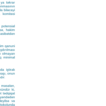
 ya təkrar
lınmasının
a biləcəyi
a komitəsi
 potensial
rsə, həkim
nasibətdən
kim qanuni
şdırılması
lı olmayan
ıq minimal
da iştirak
anaşı, onun
dır.
, məsələn,
kündür ki,
ət tədqiqat
mayəndədən
eyilsə və
otokolunda