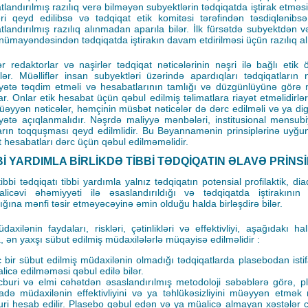
landırılmış razılıq verə bilməyən subyektlərin tədqiqatda iştirak etməs
ri qeyd edilibsə və tədqiqat etik komitəsi tərəfindən təsdiqlənibsə
landırılmış razılıq alınmadan aparıla bilər. İlk fürsətdə subyektdən 
nümayəndəsindən tədqiqatda iştirakın davam etdirilməsi üçün razılıq al
lər redaktorlar və naşirlər tədqiqat nəticələrinin nəşri ilə bağlı etik 
rlər. Müəlliflər insan subyektləri üzərində apardıqları tədqiqatların n
yyətə təqdim etməli və hesabatlarının tamlığı və düzgünlüyünə görə 
lar. Onlar etik hesabat üçün qəbul edilmiş təlimatlara riayət etməlidirlə
üəyyən nəticələr, həmçinin müsbət nəticələr də dərc edilməli və ya dig
yyətə açıqlanmalıdır. Nəşrdə maliyyə mənbələri, institusional mənsubi
rın toqquşması qeyd edilmlidir. Bu Bəyannamənin prinsiplərinə uyğ
t hesabatları dərc üçün qəbul edilməməlidir.
Bİ YARDIMLA BİRLİKDƏ TİBBİ TƏDQİQATIN ƏLAVƏ PRİNS
ibbi tədqiqatı tibbi yardımla yalnız tədqiqatın potensial profilaktik, di
icəvi əhəmiyyəti ilə əsaslandırıldığı və tədqiqatda iştirakının 
ığına mənfi təsir etməyəcəyinə əmin olduğu halda birləşdirə bilər.
axilənin faydaları, riskləri, çətinlikləri və effektivliyi, aşağıdakı hal
, ən yaxşı sübut edilmiş müdaxilələrlə müqayisə edilməlidir :
 bir sübut edilmiş müdaxilənin olmadığı tədqiqatlarda plasebodan isti
licə edilməməsi qəbul edilə bilər.
buri və elmi cəhətdən əsaslandırılmış metodoloji səbəblərə görə, 
ifadə müdaxilənin effektivliyini və ya təhlükəsizliyini müəyyən etmək
uri hesab edilir. Plasebo qəbul edən və ya müalicə almayan xəstələr c