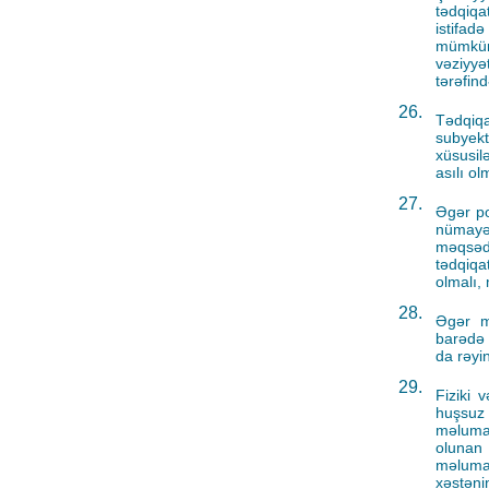
tədqiqa
istifad
mümkün 
vəziyyə
tərəfin
26.
Tədqiqa
subyekt
xüsusil
asılı ol
27.
Əgər po
nümayən
məqsədi
tədqiqa
olmalı, 
28.
Əgər mə
barədə 
da rəyin
29.
Fiziki 
huşsuz 
məlumat
olunan 
məluma
xəstəni