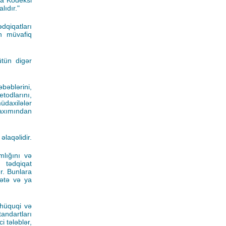
ka Kodeksi
lıdır."
dqiqatları
ün müvafiq
ütün digər
əbəblərini,
etodlarını,
üdaxilələr
 baxımından
əlaqəlidir.
mlığını və
 tədqiqat
r. Bunlara
yətə və ya
 hüquqi və
andartları
i tələblər,