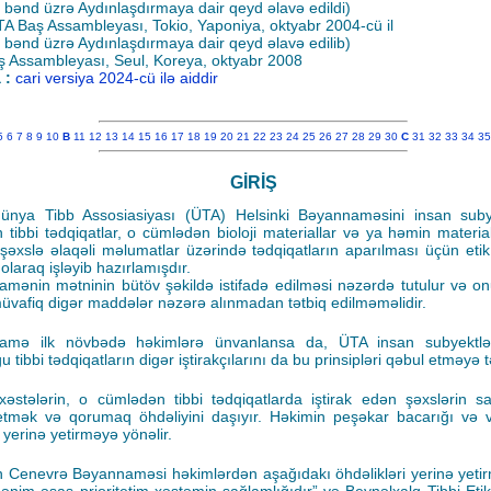
bənd üzrə Aydınlaşdırmaya dair qeyd əlavə edildi)
TA Baş Assambleyası, Tokio, Yaponiya, oktyabr 2004-cü il
bənd üzrə Aydınlaşdırmaya dair qeyd əlavə edilib)
 Assambleyası, Seul, Koreya, oktyabr 2008
 :
cari versiya 2024-cü ilə aiddir
5
6
7
8
9
10
B
11
12
13
14
15
16
17
18
19
20
21
22
23
24
25
26
27
28
29
30
C
31
32
33
34
35
GİRİŞ
nya Tibb Assosiasiyası (ÜTA) Helsinki Bəyannaməsini insan subyek
n tibbi tədqiqatlar, o cümlədən bioloji materiallar və ya həmin materia
i şəxslə əlaqəli məlumatlar üzərində tədqiqatların aparılması üçün etik
olaraq işləyib hazırlamışdır.
mənin mətninin bütöv şəkildə istifadə edilməsi nəzərdə tutulur və on
üvafiq digər maddələr nəzərə alınmadan tətbiq edilməməlidir.
amə ilk növbədə həkimlərə ünvanlansa da, ÜTA insan subyektlər
 tibbi tədqiqatların digər iştirakçılarını da bu prinsipləri qəbul etməyə t
əstələrin, o cümlədən tibbi tədqiqatlarda iştirak edən şəxslərin sa
etmək və qorumaq öhdəliyini daşıyır. Həkimin peşəkar bacarığı və 
 yerinə yetirməyə yönəlir.
 Cenevrə Bəyannaməsi həkimlərdən aşağıdakı öhdəlikləri yerinə yetir