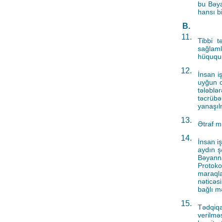
bu Bəya
hansı b
B.
11.
Tibbi t
sağlaml
hüququn
12.
İnsan i
uyğun o
tələblə
təcrüb
yanaşıl
13.
Ətraf m
14.
İnsan i
aydın ş
Bəyann
Protoko
maraqla
nəticəs
bağlı mə
15.
Tədqiqa
verilmə