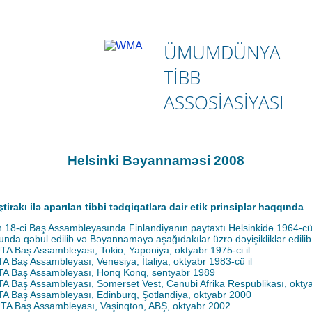
ÜMUMDÜNYA
TIBB
ASSOSIASIYASI
Helsinki Bəyannaməsi 2008
ştirakı ilə aparılan tibbi tədqiqatlara dair etik prinsiplər haqqında
 18-ci Baş Assambleyasında Finlandiyanın paytaxtı Helsinkidə 1964-c
ununda qəbul edilib və Bəyannaməyə aşağıdakılar üzrə dəyişikliklər edilib
TA Baş Assambleyası, Tokio, Yaponiya, oktyabr 1975-ci il
TA Baş Assambleyası, Venesiya, İtaliya, oktyabr 1983-cü il
TA Baş Assambleyası, Honq Konq, sentyabr 1989
TA Baş Assambleyası, Somerset Vest, Cənubi Afrika Respublikası, okty
TA Baş Assambleyası, Edinburq, Şotlandiya, oktyabr 2000
TA Baş Assambleyası, Vaşinqton, ABŞ, oktyabr 2002