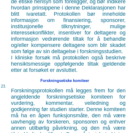
de etiske hensyn som foreligger, og bør indikere
hvordan prinsippene i denne Deklarasjonen har
blitt ivaretatt. Protokollen bør inneholde
informasjon om finansiering, sponsorer,
institusjonelle tilknytninger, mulige
interessekonflikter, insentiver for deltagere og
informasjon vedrørende tiltak for å behandle
og/eller kompensere deltagere som blir skadet
som følge av sin deltagelse i forskningsstudien.
I kliniske forsøk må protokollen også beskrive
hensiktsmessige oppfølgende tiltak gjeldende
etter at forsøket er avsluttet.
Forskningsetiske komiteer
23.
Forskningsprotokollen må legges frem for den
angjeldende forskningsetiske komiteen for
vurdering, kommentar, veiledning og
godkjenning før studien starter. Denne komiteen
må ha en åpen funksjonsmåte, den må være
uavhengig av forskeren, sponsoren og enhver
annen utilbørlig påvirkning, og den må være