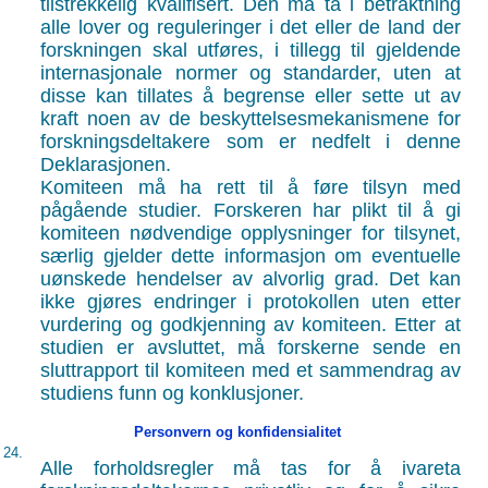
tilstrekkelig kvalifisert. Den må ta i betraktning
alle lover og reguleringer i det eller de land der
forskningen skal utføres, i tillegg til gjeldende
internasjonale normer og standarder, uten at
disse kan tillates å begrense eller sette ut av
kraft noen av de beskyttelsesmekanismene for
forskningsdeltakere som er nedfelt i denne
Deklarasjonen.
Komiteen må ha rett til å føre tilsyn med
pågående studier. Forskeren har plikt til å gi
komiteen nødvendige opplysninger for tilsynet,
særlig gjelder dette informasjon om eventuelle
uønskede hendelser av alvorlig grad. Det kan
ikke gjøres endringer i protokollen uten etter
vurdering og godkjenning av komiteen. Etter at
studien er avsluttet, må forskerne sende en
sluttrapport til komiteen med et sammendrag av
studiens funn og konklusjoner.
Personvern og konfidensialitet
24.
Alle forholdsregler må tas for å ivareta