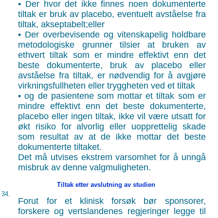
• Der hvor det ikke finnes noen dokumenterte
tiltak er bruk av placebo, eventuelt avståelse fra
tiltak, akseptabelt;eller
• Der overbevisende og vitenskapelig holdbare
metodologiske grunner tilsier at bruken av
ethvert tiltak som er mindre effektivt enn det
beste dokumenterte, bruk av placebo eller
avståelse fra tiltak, er nødvendig for å avgjøre
virkningsfullheten eller tryggheten ved et tiltak
• og de pasientene som mottar et tiltak som er
mindre effektivt enn det beste dokumenterte,
placebo eller ingen tiltak, ikke vil være utsatt for
økt risiko for alvorlig eller uopprettelig skade
som resultat av at de ikke mottar det beste
dokumenterte tiltaket.
Det må utvises ekstrem varsomhet for å unngå
misbruk av denne valgmuligheten.
Tiltak etter avslutning av studien
34.
Forut for et klinisk forsøk bør sponsorer,
forskere og vertslandenes regjeringer legge til