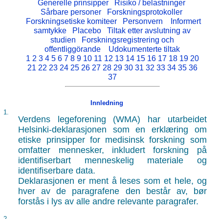
Generelle prinsipper
Risiko / belastninger
Sårbare personer
Forskningsprotokoller
Forskningsetiske komiteer
Personvern
Informert
samtykke
Placebo
Tiltak etter avslutning av
studien
Forskningsregistrering och
offentliggörande
Udokumenterte tiltak
1
2
3
4
5
6
7
8
9
10
11
12
13
14
15
16
17
18
19
20
21
22
23
24
25
26
27
28
29
30
31
32
33
34
35
36
37
Innledning
1.
Verdens legeforening (WMA) har utarbeidet
Helsinki-deklarasjonen som en erklæring om
etiske prinsipper for medisinsk forskning som
omfatter mennesker, inkludert forskning på
identifiserbart menneskelig materiale og
identifiserbare data.
Deklarasjonen er ment å leses som et hele, og
hver av de paragrafene den består av, bør
forstås i lys av alle andre relevante paragrafer.
2.