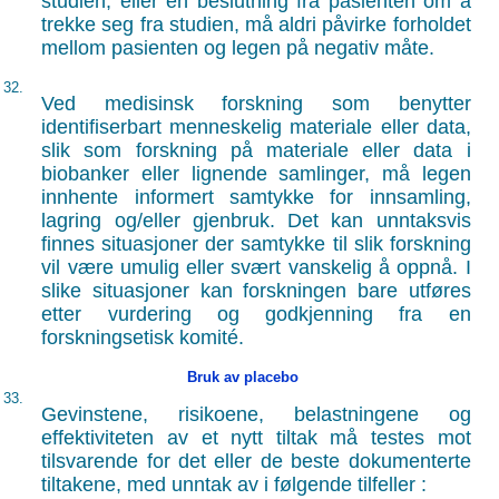
studien, eller en beslutning fra pasienten om å
trekke seg fra studien, må aldri påvirke forholdet
mellom pasienten og legen på negativ måte.
32.
Ved medisinsk forskning som benytter
identifiserbart menneskelig materiale eller data,
slik som forskning på materiale eller data i
biobanker eller lignende samlinger, må legen
innhente informert samtykke for innsamling,
lagring og/eller gjenbruk. Det kan unntaksvis
finnes situasjoner der samtykke til slik forskning
vil være umulig eller svært vanskelig å oppnå. I
slike situasjoner kan forskningen bare utføres
etter vurdering og godkjenning fra en
forskningsetisk komité.
Bruk av placebo
33.
Gevinstene, risikoene, belastningene og
effektiviteten av et nytt tiltak må testes mot
tilsvarende for det eller de beste dokumenterte
tiltakene, med unntak av i følgende tilfeller :