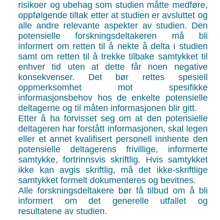
risikoer og ubehag som studien måtte medføre,
oppfølgende tiltak etter at studien er avsluttet og
alle andre relevante aspekter av studien. Den
potensielle forskningsdeltakeren må bli
informert om retten til å nekte å delta i studien
samt om retten til å trekke tilbake samtykket til
enhver tid uten at dette får noen negative
konsekvenser. Det bør rettes spesiell
oppmerksomhet mot spesifikke
informasjonsbehov hos de enkelte potensielle
deltagerne og til måten informasjonen blir gitt.
Etter å ha forvisset seg om at den potensielle
deltageren har forstått informasjonen, skal legen
eller et annet kvalifisert personell innhente den
potensielle deltagerens frivillige, informerte
samtykke, fortrinnsvis skriftlig. Hvis samtykket
ikke kan avgis skriftlig, må det ikke-skriftlige
samtykket formelt dokumenteres og bevitnes.
Alle forskningsdeltakere bør få tilbud om å bli
informert om det generelle utfallet og
resultatene av studien.