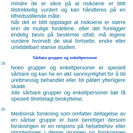
mindre de er sikre på at risikoene er blitt
tilstrekkelig vurdert og kan håndteres på en
tilfredsstillende måte.
Når det er blitt oppdaget at risikoene er større
enn de mulige fordelene, eller det foreligger
endelig bevis på bestemte utfall, må legene
vurdere hvorvidt de skal fortsette, endre eller
umiddelbart stanse studien.
Sårbare grupper og enkeltpersoner
19.
Noen grupper og enkeltpersoner er spesielt
sårbare og kan ha en økt sannsynlighet for å bli
urettmessig behandlet eller bli påført ytterligere
skade.
Alle sårbare grupper og enkeltpersoner bør få
spesielt tilrettelagt beskyttelse.
20.
Medisinsk forskning som omfatter deltagelse av
en sårbar gruppe er bare berettiget dersom
forskningen er en respons på helsebehov eller
prioriteringer i denne gruppen og forskningen