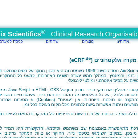
®
ix Scientifics
Clinical Research Organisati
אודותינו
מוצרים
שׂרותים
כניסה למערכ
.de
מקרה אלקטרוניים (eCRF
)
Aix Scient
נוסדה בשנת 1996 כשמטרתה היא תכנון מחקר על בסיס טכנולו
ן בזמן ובמאמץ. במהלך חמש עשרה השנים האחרונות, כמעט כל המחקרים 
ים על בסיס אינטרנטי ומולטי לינגואלי.
רוני מחליף את תיקי הנייר. תכנון נכון של
CSS
,
HTML
ו- cript
שרות גלובלי, על כל הפלטפורמה המודרנית והנתבים האינטרנטיים הנגזרים
צורך יותר בהתקנה או תוכנות מיוחדות. אין "עוגיות" (kies
רשים ניתנת אפשרות גישה לנתונים מכל מקום בעולם בכל זמן.
ת להתאמה והרחבה על פי דרישות ספציפיות של המחקר ובהתאם לעיצוב חזו
וצפן. במקום השימוש בטפסי נייר, החוקר או צוות המחקר מזינים 
בשיטה אינטראקטיבית. הנתונים המוקלדים נבדקים אוטומטית לסבירות לכאו