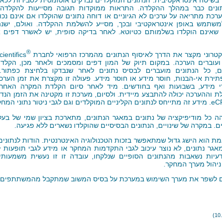
ונים כבר במהלך ההקלדה. התראות ממוקדות תגובה מסייעות להקלדה 
רכת מתריאה על ערכים לא הגיוניים או דוחה נתונים שהוקלדו אם אינם נכונ
משתמש באופן אינטראקטיבי ובכך, מסייע להשלמת ההקלדה. ואולם, ישנ
שאינם הוקלדו בשלמותם כטיוטא. לאחר בדיקה סופית, יש לאשרר דפים אל
®
טרוני מקצר את הדרך לאיסוף הנתונים מהמרכז הרפואי לחברת
cientifics
עוברים הערכה. במקום תיוק של המון דפים ומסמכים ולאחר מכן, הקלדת
ם, כל הנתונים מועברים לבסיס נתונים לאחר שנבדקו בלחיצת כפתור. 
רת אי-הבנות, חוסר מידע או חוסר מידע. פעולה זו מקצרת את זמן הערכת
י מידע, בשבועות ואף בחודשים. מיד לאחר סיום הקלדת המקרה האחרו
 וההערכה יכולה להתבצע מיידית. ולסיום, מערכת זו מקטינה את הזמן הנדר
. מידע זה מתייחס לנתונים הקליניים המוקלדים וגם לגבי ניטור נתוני המחק
 כל מודיפיקציה של נתונים במאגר הנתונים, מתארכת בציון שמי של בע
ים. במקרה של שינויים, הנתונים הבסיסיים שהוקלדו נשארים ללא פגיעה.
ת הוא הישג גדול שמתאפשר בזכות הטכנולוגיה האינטרנטית. הודות לנתוני
גר נתונים, לא נוצר עיכוב לגבי התקדמות המחקר או מידע לגבי תופעות לו
יות נשאבות מהנתונים הסופיים שנלקחו, עובדה זו זו נעשית משמעותי
יהול מערך המחקר.
 לשפר את מערך השימוש במערכת על בסיס המשוב שמתקבל מהמשתתפים ב