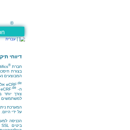
®
on
עברית
דיווחי תיק 
®
חברת
ifics
בצורת חיסכו
המבוצעים נעש
.de
eCRF
אלקט
.de
ה- eCRF
כ
למשתמשים מו
המערכת ניתנ
על ידי היזם.
ביטים
SSL
מ
האלקטרוניים 