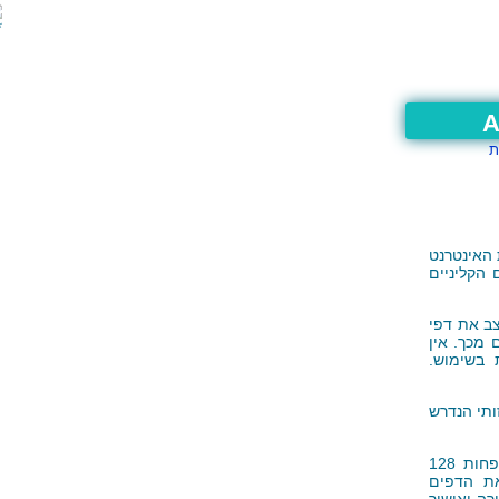
A
ת
גית האינטרנט
הקליניים
Java S ממצב את דפי
 מכך. אין
Coo) א מסגרות אחרות בשימוש.
תי הנדרש
הכניסה למערכת מתאפשרת באמצעות שם משתמש וסיסמא. התקשורת היא תמיד לפחות 128
את הדפים
רה ואישור