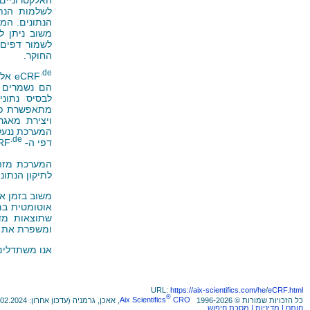
לשלמות הנת
הנתונים. המע
משוב ניתן ל
לשמור דפים 
החוקר.
.de
eCRF
אלק
הם נשמרים ו
לבסיס נתוני
מתאפשרת פתי
ויצירת מאגר
המערכת ננעלת
.de
דפי ה- eCRF
המערכת מזהה
לתיקון הנתונ
משוב בזמן אמ
אוטומטית במא
שתוצאות מדע
ומשפרת את נ
אנו משתדלים
URL:
https://aix-scientifics.com/he
/
eCRF.html
®
כל הזכויות שמורות © 1996-2026
CRO
Aix Scientifics
, אאכן, גרמניה (עדכון אחרון: 10.02.2024)
חותם
| מדיניות
| מסכת חיפוש