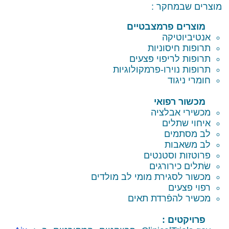
חקר :
 פרמצבטיים
יקה
יסוניות
ריפוי פּצעים
וירו-פרמקולוגיות
וד
רפואי
אבלציה
לים
ים
ות
וסטנטים
ירורגים
גירת מומי לב מולדים
ים
הפֿרדת תאים
ם :