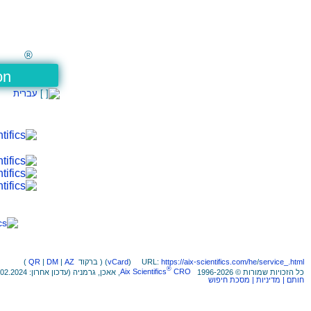
®
on
עברית
service_.html
/
https://aix-scientifics.com/he
URL:
)
vCard
ברקוד ) (
AZ
|
DM
|
QR
(
®
כל הזכויות שמורות © 1996-2026
CRO
Aix Scientifics
, אאכן, גרמניה (עדכון אחרון: 10.02.2024)
חותם
| מדיניות
| מסכת חיפוש